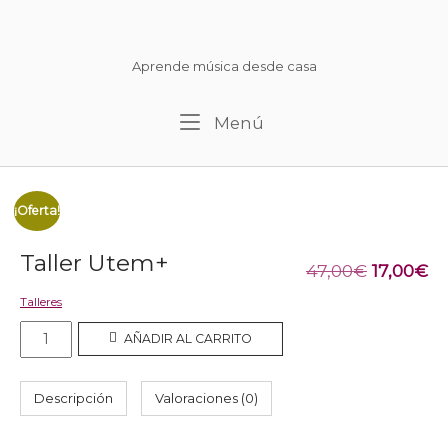
Ir
al
Inicio
contenido
Aprende música desde casa
Menú
Menú
¡Oferta!
Taller Utem+
El
El
47,00
€
17,00
€
Talleres
precio
pr
Taller
AÑADIR AL CARRITO
original
ac
Utem+
cantidad
era:
es
Descripción
Valoraciones (0)
47,00€.
17