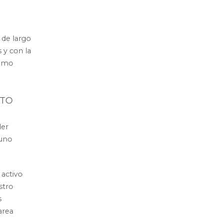
, de largo
 y con la
como
NTO
der
 uno
 activo
stro
s
area