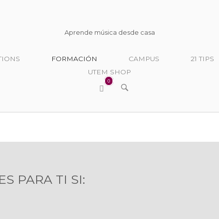
Inicio
Aprende música desde casa
TIONS
FORMACIÓN
CAMPUS
21 TIPS
UTEM SHOP
0
Ver
ABRIR
BARRA
carrito
DE
de
BÚSQUEDA
la
compra
S PARA TI SI: