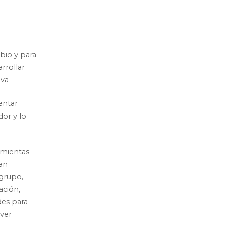
io y para
rrollar
iva
entar
or y lo
amientas
an
 grupo,
ación,
des para
lver