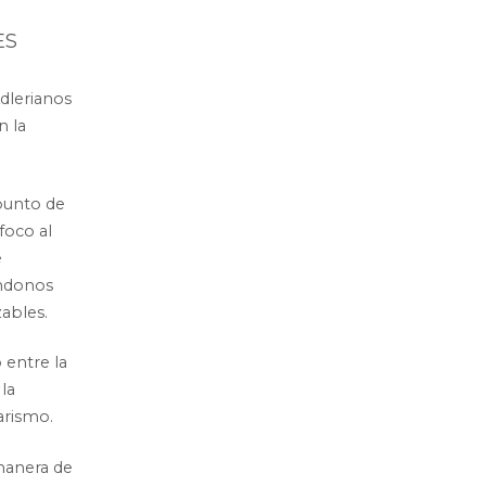
ES
dlerianos
n la
punto de
foco al
e
éndonos
ables.
 entre la
la
arismo.
anera de