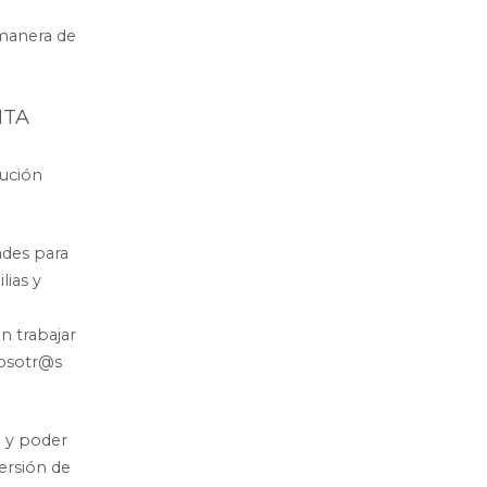
e
manera de
NTA
lución
ades para
lias y
n trabajar
nosotr@s
 y poder
versión de