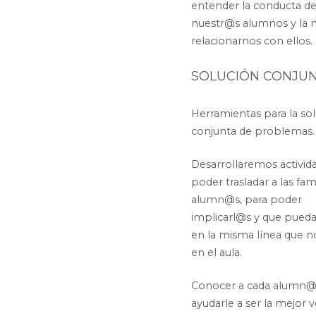
entender la conducta d
nuestr@s alumnos y la 
relacionarnos con ellos.
SOLUCIÓN CONJU
Herramientas para la so
conjunta de problemas.
Desarrollaremos activid
poder trasladar a las fami
alumn@s, para poder
implicarl@s y que pueda
en la misma línea que 
en el aula.
Conocer a cada alumn@
ayudarle a ser la mejor 