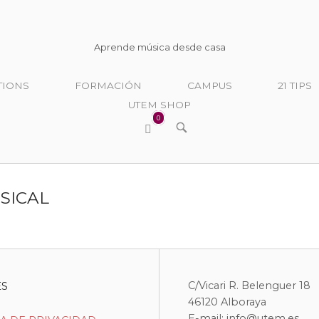
Inicio
Aprende música desde casa
TIONS
FORMACIÓN
CAMPUS
21 TIPS
UTEM SHOP
0
Ver
ABRIR
BARRA
carrito
DE
de
BÚSQUEDA
la
compra
SICAL
ES
C/Vicari R. Belenguer 18
46120 Alboraya
E-mail: info@utem.es