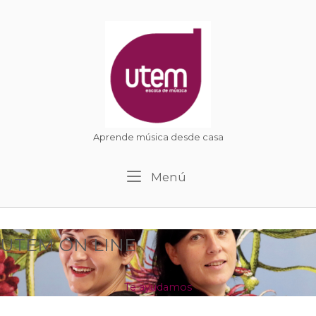
Ir
al
Inicio
contenido
Aprende música desde casa
Menú
Menú
UTEM ON LINE
Te ayudamos