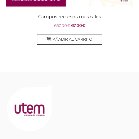
Campus recursos musicales
El
El
657,00
€
67,00
€
precio
precio
original
actual
AÑADIR AL CARRITO
era:
es:
657,00€.
67,00€.