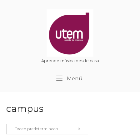
Ir
al
Inicio
contenido
Aprende música desde casa
Menú
Menú
campus
Orden predeterminado